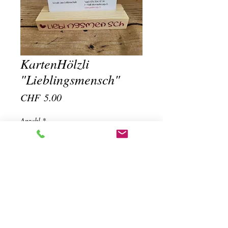
KartenHölzli
"Lieblingsmensch"
Preis
CHF 5.00
Anzahl
*
In den Warenkorb
KartenHölzli "Lieblingsmensch" gem. Bild