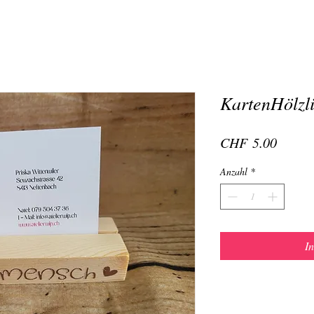
KartenHölzl
Preis
CHF 5.00
Anzahl
*
I