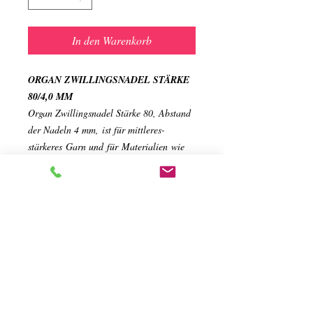
In den Warenkorb
ORGAN ZWILLINGSNADEL STÄRKE
80/4,0 MM
Organ Zwillingsnadel Stärke 80, Abstand
der Nadeln 4 mm, ist für mittleres-
stärkeres Garn und für Materialien wie
Popeline, Leinen, Planen, leichtere
Arbeitskleidung geeignet.
Für Ziernähte, Säume und Absteppen,
Dekoratives Nähen, normale bis leichte
Biesen.
Flachkolbennadel für alle
Haushaltsnähmaschinen.