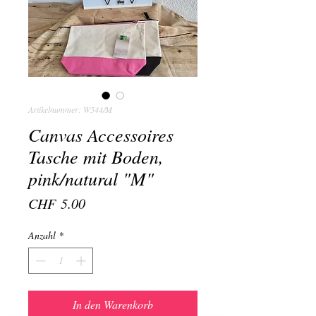
Artikelnummer: W544/M
Canvas Accessoires
Tasche mit Boden,
pink/natural "M"
Preis
CHF 5.00
Anzahl
*
In den Warenkorb