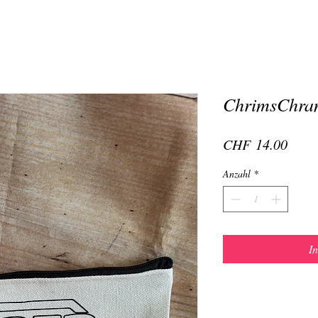
ChrimsChram
Preis
CHF 14.00
Anzahl
*
I