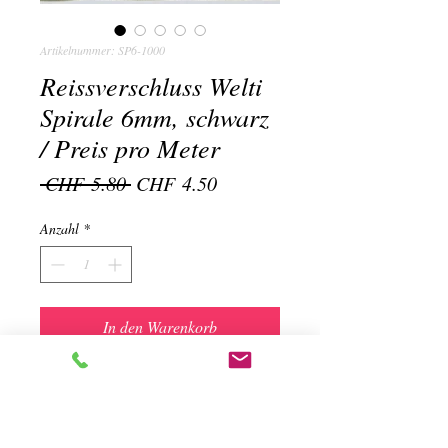
Artikelnummer: SP6-1000
Reissverschluss Welti
Spirale 6mm, schwarz
/ Preis pro Meter
Standardpreis
Sale-
 CHF 5.80 
CHF 4.50
Preis
Anzahl
*
In den Warenkorb
REISSVERSCHLUSS Welti 6 MM,
SCHWARZ
/ Meterware
Passender Schieber schwarz Art. Z6/1000