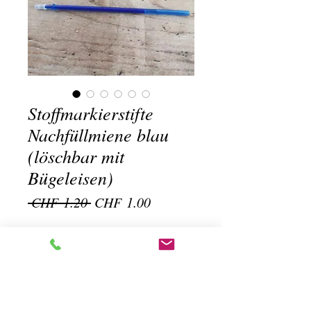
Stoffmarkierstifte
Nachfüllmiene blau
(löschbar mit
Bügeleisen)
Standardpreis
Sale-
 CHF 1.20 
CHF 1.00
Preis
Anzahl
*
In den Warenkorb