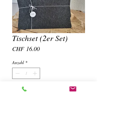
Tischset (2er Set)
Preis
CHF 16.00
Anzahl
*
In den Warenkorb
Tischset (2er Set), gem. Bild
Sprüche:
Liebe geht durch den Magen
die geheime Zutat ist Liebe